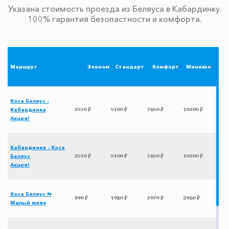
Указана стоимость проезда из Беляуса в Кабардинку.
100% гарантия безопастности и комфорта.
Маршрут
Эконом
Стандарт
Комфорт
Минивэн
Коса Беляус -
Кабардинка
2550 ₽
5100 ₽
7650 ₽
10200 ₽
Акция!
Кабардинка - Коса
Беляус
2550 ₽
5100 ₽
7650 ₽
10200 ₽
Акция!
Коса Беляус ⇆
990 ₽
1980 ₽
2970 ₽
3960 ₽
Малый маяк