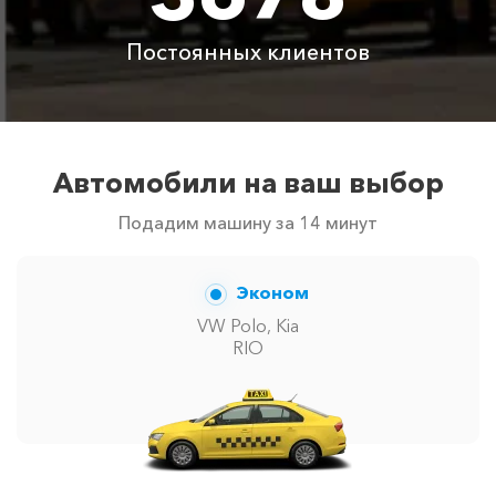
Постоянных клиентов
Аренда автомобиля
3800 ₽
4700 ₽
6300 ₽
6100 ₽
с водителем
Цены по акции ограничены количеством свободных
автомобилей в г Кабардинка. Точную цену вам
Автомобили на ваш выбор
сообщит менеджер при заказе.
Подадим машину за 14 минут
Эконом
VW Polo, Kia
RIO