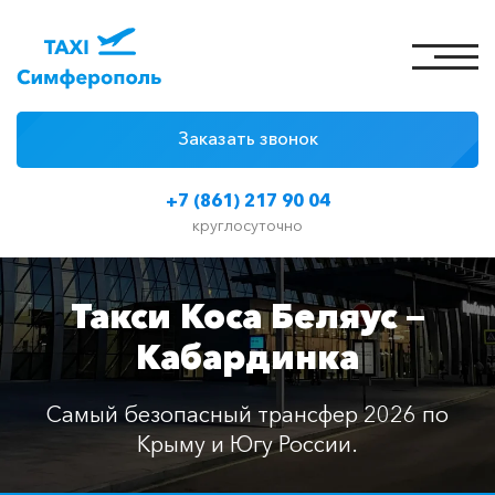
Заказать звонок
4 причины
+7 (861) 217 90 04
Цены на такси
круглосуточно
Классы автомобилей
Такси Коса Беляус —
Отзывы
Кабардинка
Контакты
Самый безопасный трансфер 2026 по
Крыму и Югу России.