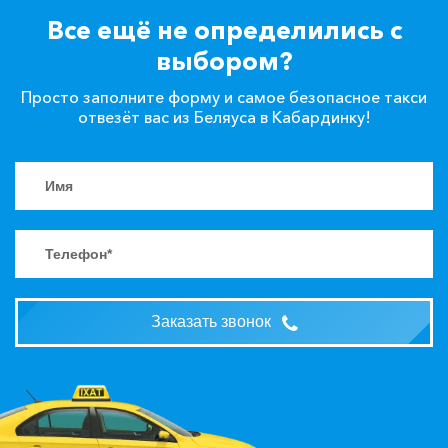
Все ещё не определились с
выбором?
Просто заполните форму и самое безопасное такси
отвезёт вас из Беляуса в Кабардинку!
Заказать звонок