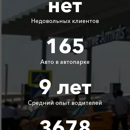
нет
Коса Беляус ⇆
2345 ₽
4690 ₽
7035 ₽
9380 ₽
Большой Утриш
Недовольных клиентов
Коса Беляус ⇆
1000 ₽
2000 ₽
3000 ₽
4000 ₽
Карасан
165
Коса Беляус ⇆
995 ₽
1990 ₽
2985 ₽
3980 ₽
Орлиное
Авто в автопарке
Коса Беляус ⇆
710 ₽
1420 ₽
2130 ₽
2840 ₽
Красногвардейское
9 лет
Коса Беляус ⇆
4340 ₽
8680 ₽
13020 ₽
17360 ₽
Ставрополь
Средний опыт водителей
Детское
Бесплатно
Бесплатно
Бесплатно
Бесплатно
автокресло
3678
Ожидание машины
Бесплатно
Бесплатно
Бесплатно
Бесплатно