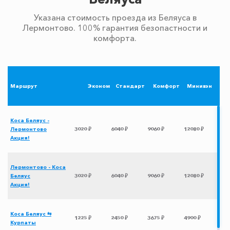
Указана стоимость проезда из Беляуса в
Лермонтово. 100% гарантия безопастности и
комфорта.
Маршрут
Эконом
Стандарт
Комфорт
Минивэн
Коса Беляус -
Лермонтово
3020 ₽
6040 ₽
9060 ₽
12080 ₽
Акция!
Лермонтово - Коса
Беляус
3020 ₽
6040 ₽
9060 ₽
12080 ₽
Акция!
Коса Беляус ⇆
1225 ₽
2450 ₽
3675 ₽
4900 ₽
Курпаты