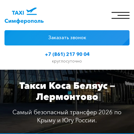
Заказать звонок
4 причины
+7 (861) 217 90 04
Цены на такси
круглосуточно
Классы автомобилей
Такси Коса Беляус —
Отзывы
Лермонтово
Контакты
Самый безопасный трансфер 2026 по
Крыму и Югу России.