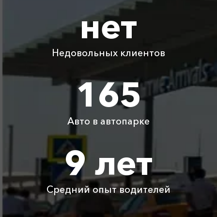
нет
Коса Беляус ⇆
Воронцовскй
1165 ₽
2330 ₽
3495 ₽
4660 ₽
дворец
Недовольных клиентов
Коса Беляус ⇆
390 ₽
780 ₽
1170 ₽
1560 ₽
Витино
165
Коса Беляус ⇆
1520 ₽
3040 ₽
4560 ₽
6080 ₽
Мысовое
Авто в автопарке
Коса Беляус ⇆
4175 ₽
8350 ₽
12525 ₽
16700 ₽
Красная Поляна
9 лет
Коса Беляус ⇆
1060 ₽
2120 ₽
3180 ₽
4240 ₽
Приветное
Средний опыт водителей
Детское
Бесплатно
Бесплатно
Бесплатно
Бесплатно
автокресло