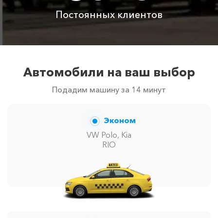
Аренда автомобиля
Постоянных клиентов
3800 ₽
4700 ₽
6300 ₽
6100 ₽
с водителем
Цены по акции ограничены количеством свободных
автомобилей в г Красная Поляна. Точную цену вам
сообщит менеджер при заказе.
Автомобили на ваш выбор
Подадим машину за 14 минут
Эконом
VW Polo, Kia
RIO