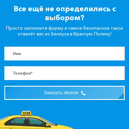
Все ещё не определились с
выбором?
Просто заполните форму и самое безопасное такси
отвезёт вас из Беляуса в Красную Поляну!
Заказать звонок