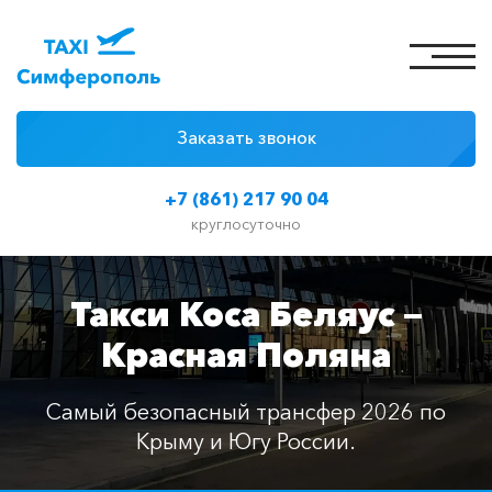
Заказать звонок
4 причины
+7 (861) 217 90 04
Цены на такси
круглосуточно
Классы автомобилей
Такси Коса Беляус —
Отзывы
Красная Поляна
Контакты
Самый безопасный трансфер 2026 по
Крыму и Югу России.