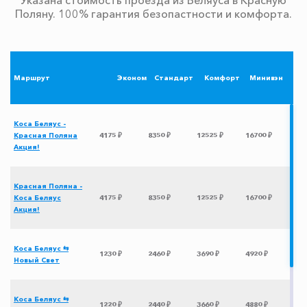
Поляну. 100% гарантия безопастности и комфорта.
Маршрут
Эконом
Стандарт
Комфорт
Минивэн
Коса Беляус -
Красная Поляна
4175 ₽
8350 ₽
12525 ₽
16700 ₽
Акция!
Красная Поляна -
Коса Беляус
4175 ₽
8350 ₽
12525 ₽
16700 ₽
Акция!
Коса Беляус ⇆
1230 ₽
2460 ₽
3690 ₽
4920 ₽
Новый Свет
Коса Беляус ⇆
1220 ₽
2440 ₽
3660 ₽
4880 ₽