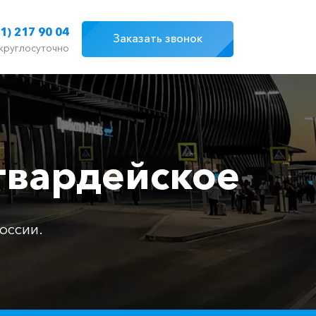
1) 217 90 04
Заказать звонок
круглосуточно
огвардейское
оссии.