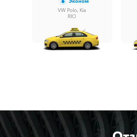
Эконом
VW Polo, Kia
RIO
Отз