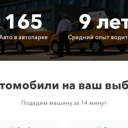
165
9 ле
2345 ₽
4690 ₽
7035
660 ₽
1320 ₽
1980
Авто в автопарке
Средний опыт водит
Бесплатно
Бесплатно
Бесп
Бесплатно
Бесплатно
Бесп
3800 ₽
4700 ₽
6300
томобили на ваш вы
свободных автомобилей в г Красногвардейское. Точную 
Подадим машину за 14 минут