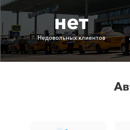
нет
Коса Беляус ⇆ Большой Утриш
Коса Беляус ⇆ Вилино
Недовольных клиентов
Детское автокресло
Ожидание машины
Аренда автомобиля с водителем
Ав
Цены по акции ограничены количеством 