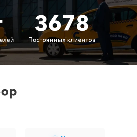
т
3678
 ₽
9380 ₽
 ₽
2640 ₽
елей
Постоянных клиентов
латно
Бесплатно
латно
Бесплатно
 ₽
6100 ₽
бор
цену вам сообщит менеджер при заказе.