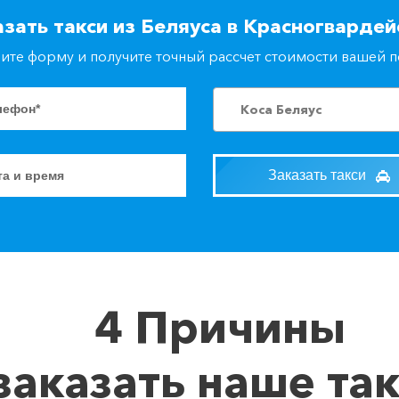
азать такси из Беляуса в Красногвардей
ите форму и получите точный рассчет стоимости вашей 
Коса Беляус
Заказать такси
4 Причины
заказать наше та