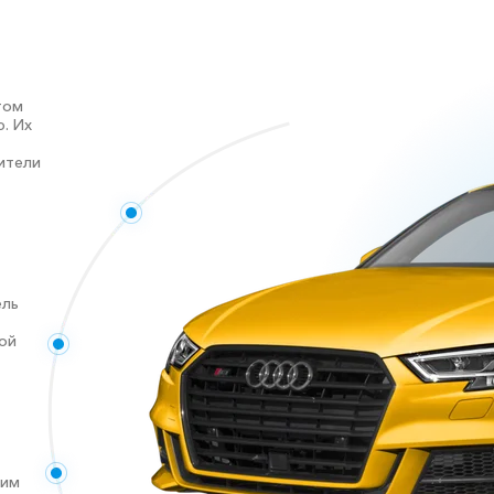
том
. Их
ители
ель
ой
ким