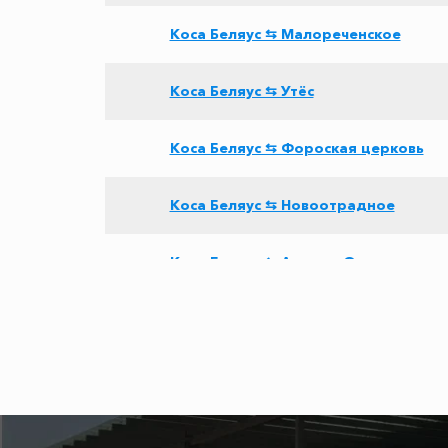
Коса Беляус ⇆ Малореченское
Коса Беляус ⇆ Утёс
Коса Беляус ⇆ Фороская церковь
Коса Беляус ⇆ Новоотрадное
Коса Беляус ⇆ Архипо-Осиповка
Коса Беляус ⇆ Дивноморское
Коса Беляус ⇆ Джубга
Коса Беляус ⇆ Абрау-Дюрсо