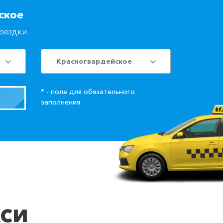
ское
поездки
Красногвардейское
* - поле для обязательного
заполнения
кси