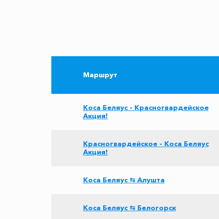
Маршрут
Коса Беляус - Красногвардейское
Акция!
Красногвардейское - Коса Беляус
Акция!
Коса Беляус ⇆ Алушта
Коса Беляус ⇆ Белогорск