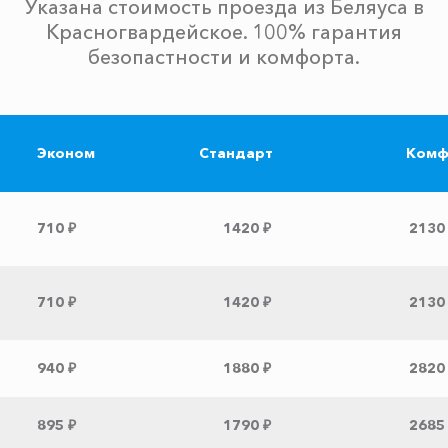
Указана стоимость проезда из Беляуса в
Красногвардейское. 100% гарантия
безопастности и комфорта.
Эконом
Стандарт
Комф
710 ₽
1420 ₽
2130
710 ₽
1420 ₽
2130
940 ₽
1880 ₽
2820
895 ₽
1790 ₽
2685