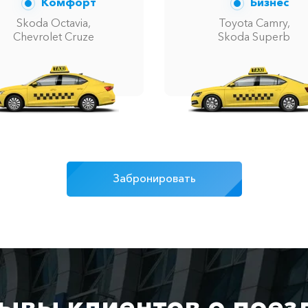
Комфорт
Бизнес
Skoda Octavia,
Toyota Camry,
Chevrolet Cruze
Skoda Superb
Забронировать
ывы клиентов о поез