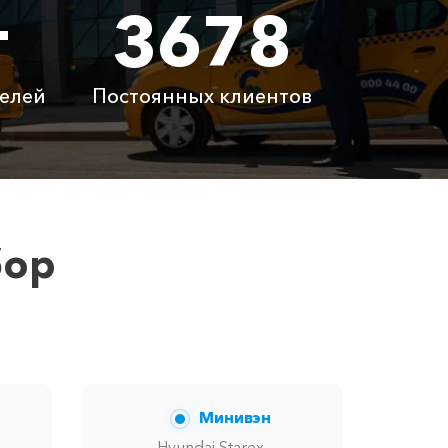
т
3678
 ₽
3100 ₽
 ₽
4060 ₽
елей
Постоянных клиентов
латно
Бесплатно
латно
Бесплатно
 ₽
6100 ₽
бор
ну вам сообщит менеджер при заказе.
Минивэн
Hyundai Starex,