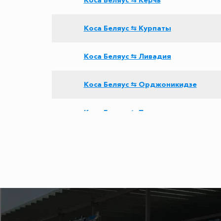
Коса Беляус ⇆ Керчь
Коса Беляус ⇆ Курпаты
Коса Беляус ⇆ Ливадия
Коса Беляус ⇆ Орджоникидзе
Коса Беляус ⇆ Песчаное
Коса Беляус ⇆ Джанкой
Коса Беляус ⇆ Новоотрадное
Коса Беляус ⇆ Лермонтово