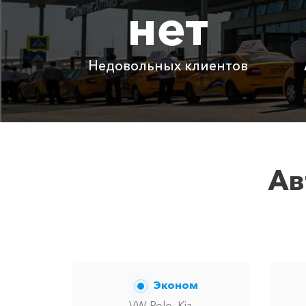
нет
Коса Беляус ⇆ Зуя
Коса Беляус ⇆ Чонгар
Недовольных клиентов
Детское автокресло
Ожидание машины
Аренда автомобиля с водителем
Ав
Цены по акции ограничены количество
Эконом
VW Polo, Kia