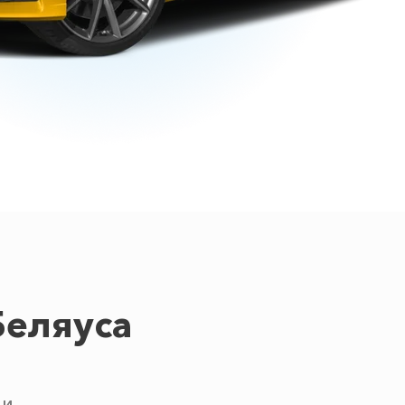
Беляуса
 и