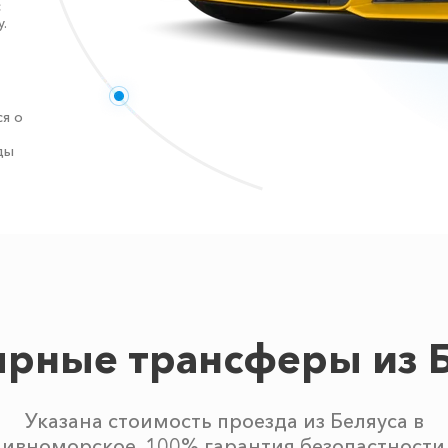
с
.
я о
ды
рные трансферы из 
Указана стоимость проезда из Беляуса в
ивноморское. 100% гарантия безопастности