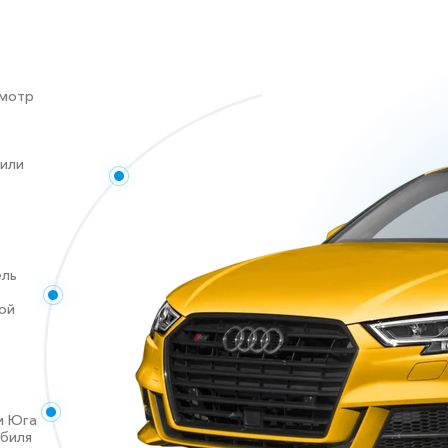
смотр
 или
ель
ой
и Юга
обиля