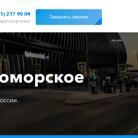
1) 217 90 04
Заказать звонок
круглосуточно
номорское
оссии.