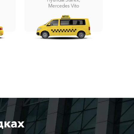
Mercedes Vito
дках