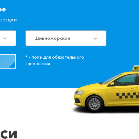
ое
поездки
Дивноморское
* - поле для обязательного
заполнения
кси