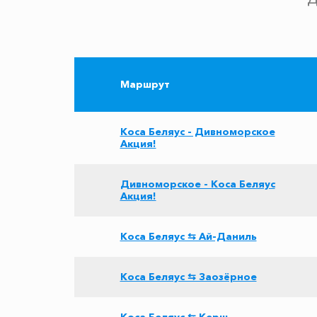
Маршрут
Коса Беляус - Дивноморское
Акция!
Дивноморское - Коса Беляус
Акция!
Коса Беляус ⇆ Ай-Даниль
Коса Беляус ⇆ Заозёрное