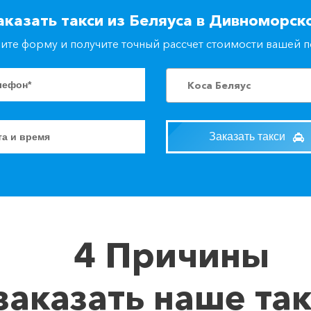
аказать такси из Беляуса в Дивноморск
ите форму и получите точный рассчет стоимости вашей 
Коса Беляус
Заказать такси
4 Причины
заказать наше та