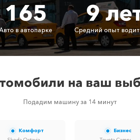
165
9 ле
775 ₽
1550 ₽
2325
1015 ₽
2030 ₽
3045
Авто в автопарке
Средний опыт водит
Бесплатно
Бесплатно
Бесп
Бесплатно
Бесплатно
Бесп
3800 ₽
4700 ₽
6300
томобили на ваш вы
м свободных автомобилей в г Дивноморское. Точную це
Подадим машину за 14 минут
Комфорт
Бизнес
Skoda Octavia,
Toyota Camry,