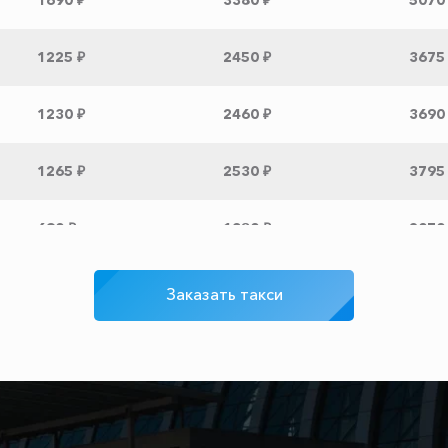
1690 ₽
3380 ₽
5070
1225 ₽
2450 ₽
3675
1230 ₽
2460 ₽
3690
1265 ₽
2530 ₽
3795
690 ₽
1380 ₽
2070
865 ₽
1730 ₽
2595
Заказать такси
1590 ₽
3180 ₽
4770
3020 ₽
6040 ₽
9060