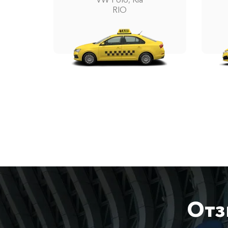
RIO
Отз