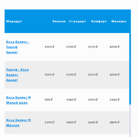
Маршрут
Эконом
Стандарт
Комфорт
Минивэн
Коса Беляус -
Гурзуф
1050 ₽
2100 ₽
3150 ₽
4200 ₽
Акция!
Гурзуф - Коса
Беляус
1050 ₽
2100 ₽
3150 ₽
4200 ₽
Акция!
Коса Беляус ⇆
990 ₽
1980 ₽
2970 ₽
3960 ₽
Малый маяк
Коса Беляус ⇆
1200 ₽
2400 ₽
3600 ₽
4800 ₽
Мисхор