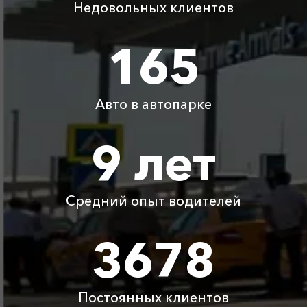
Недовольных клиентов
Коса Беляус ⇆
3020 ₽
6040 ₽
9060 ₽
12080 ₽
Лермонтово
165
Коса Беляус ⇆
3945 ₽
7890 ₽
11835 ₽
15780 ₽
Хоста
Авто в автопарке
Коса Беляус ⇆
945 ₽
1890 ₽
2835 ₽
3780 ₽
Фиолент
9 лет
Коса Беляус ⇆
710 ₽
1420 ₽
2130 ₽
2840 ₽
Красногвардейское
Средний опыт водителей
Детское
Бесплатно
Бесплатно
Бесплатно
Бесплатно
автокресло
3678
Ожидание машины
Бесплатно
Бесплатно
Бесплатно
Бесплатно
Постоянных клиентов
Аренда автомобиля