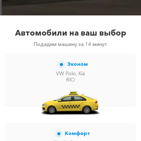
3800 ₽
4700 ₽
6300 ₽
6100 ₽
с водителем
Цены по акции ограничены количеством свободных
автомобилей в г Гурзуф. Точную цену вам сообщит
Автомобили на ваш выбор
менеджер при заказе.
Подадим машину за 14 минут
Эконом
VW Polo, Kia
RIO
Комфорт