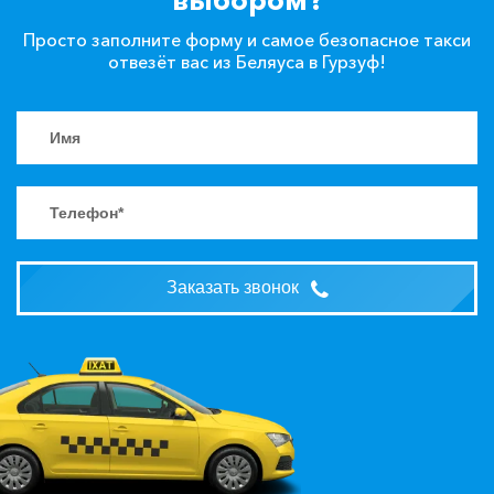
Просто заполните форму и самое безопасное такси
отвезёт вас из Беляуса в Гурзуф!
Заказать звонок