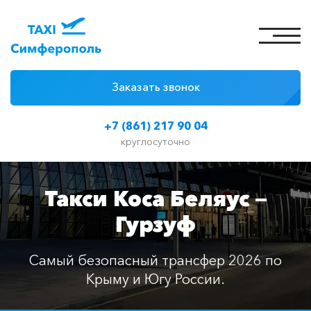
Заказать звонок
4 причины
+7 (861) 217 90 04
Цены на такси
круглосуточно
Классы автомобилей
Такси Коса Беляус —
Отзывы
Гурзуф
Контакты
Самый безопасный трансфер 2026 по
Крыму и Югу России.