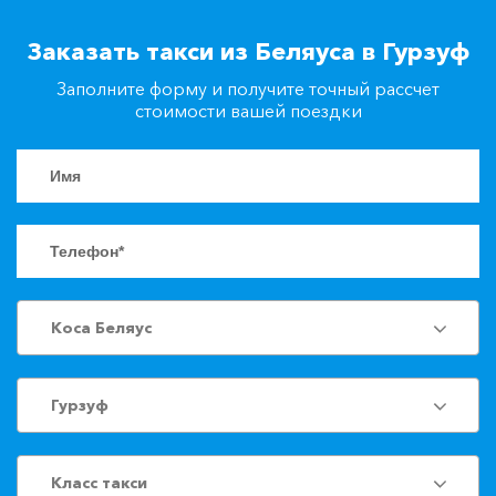
+7(861)217-90-04
Заказать такси из Беляуса в Гурзуф
Заполните форму и получите точный рассчет
Заказать такси
стоимости вашей поездки
Коса Беляус
Гурзуф
Класс такси