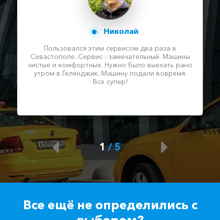
Николай
Пользовался этим сервисом два раза в
Севастополе. Сервис - замечательный. Машины
чистые и комфортные. Нужно было выехать рано
утром в Геленджик. Машину подали вовремя.
Все супер!
1
/
5
Все ещё не определились с
выбором?