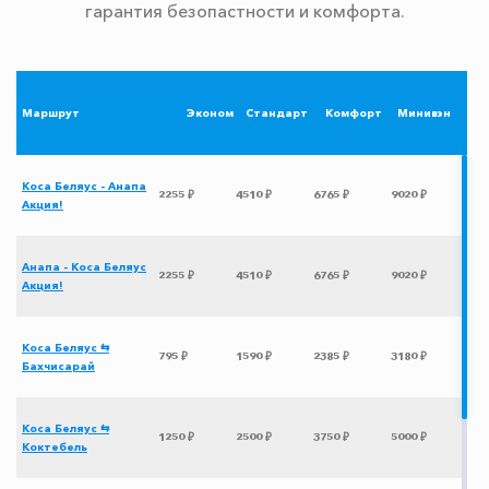
гарантия безопастности и комфорта.
Маршрут
Эконом
Стандарт
Комфорт
Минивэн
Коса Беляус - Анапа
2255 ₽
4510 ₽
6765 ₽
9020 ₽
Акция!
Анапа - Коса Беляус
2255 ₽
4510 ₽
6765 ₽
9020 ₽
Акция!
Коса Беляус ⇆
795 ₽
1590 ₽
2385 ₽
3180 ₽
Бахчисарай
Коса Беляус ⇆
1250 ₽
2500 ₽
3750 ₽
5000 ₽
Коктебель