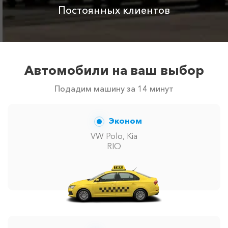
3800 ₽
4700 ₽
6300 ₽
6100 ₽
с водителем
Постоянных клиентов
Цены по акции ограничены количеством свободных
автомобилей в г Анапа. Точную цену вам сообщит
менеджер при заказе.
Автомобили на ваш выбор
Подадим машину за 14 минут
Эконом
VW Polo, Kia
RIO