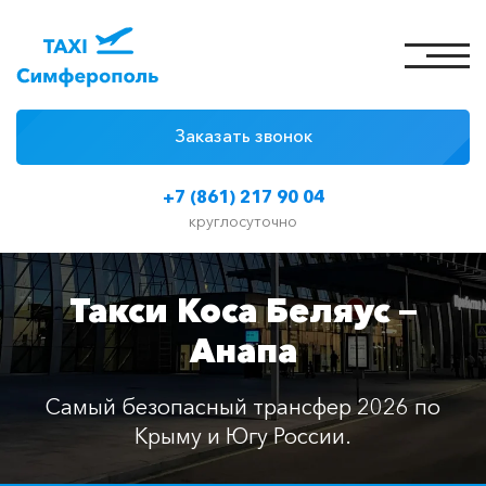
Заказать звонок
4 причины
+7 (861) 217 90 04
Цены на такси
круглосуточно
Классы автомобилей
Такси Коса Беляус —
Отзывы
Анапа
Контакты
Самый безопасный трансфер 2026 по
Крыму и Югу России.