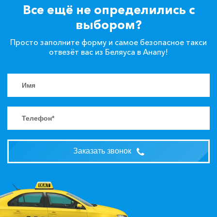
Все ещё не определились с
выбором?
Просто заполните форму и самое безопасное такси
отвезёт вас из Беляуса в Анапу!
Заказать звонок