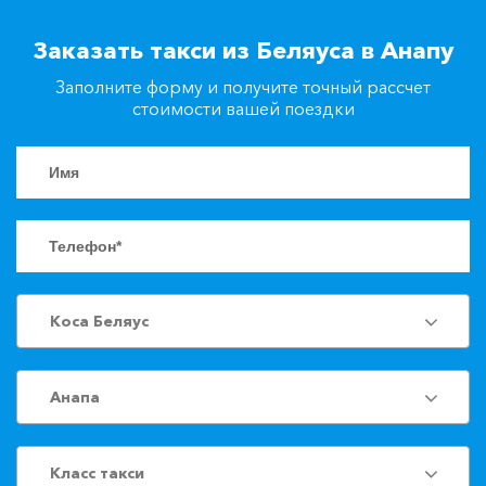
+7(861)217-90-04
Заказать такси из Беляуса в Анапу
Заполните форму и получите точный рассчет
Заказать такси
стоимости вашей поездки
Коса Беляус
Анапа
Класс такси