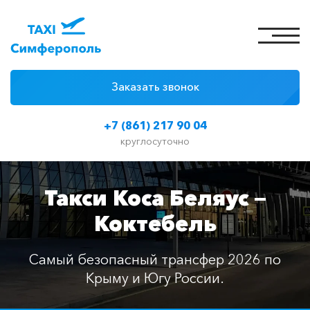
Заказать звонок
4 причины
+7 (861) 217 90 04
Цены на такси
круглосуточно
Классы автомобилей
Такси Коса Беляус —
Отзывы
Коктебель
Контакты
Самый безопасный трансфер 2026 по
Крыму и Югу России.