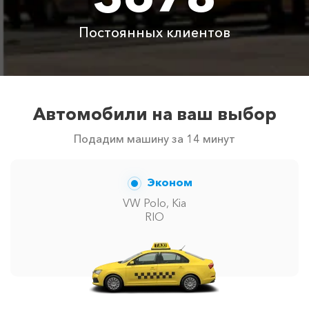
Аренда автомобиля
Постоянных клиентов
3800 ₽
4700 ₽
6300 ₽
6100 ₽
с водителем
Цены по акции ограничены количеством свободных
автомобилей в г Коктебель. Точную цену вам
сообщит менеджер при заказе.
Автомобили на ваш выбор
Подадим машину за 14 минут
Эконом
VW Polo, Kia
RIO