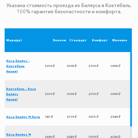
Указана стоимость проезда из Беляуса в Коктебель.
100% гарантия безопастности и комфорта.
Маршрут
Эконом
Стандарт
Комфорт
Минивэн
Коса Беляус -
Коктебель
1250 ₽
2500 ₽
3750 ₽
5000 ₽
Акция!
Коктебель - Коса
Беляус
1250 ₽
2500 ₽
3750 ₽
5000 ₽
Акция!
Коса Беляус ⇆ Кача
785 ₽
1570 ₽
2355 ₽
3140 ₽
Коса Беляус ⇆
1690 ₽
3380 ₽
5070 ₽
6760 ₽