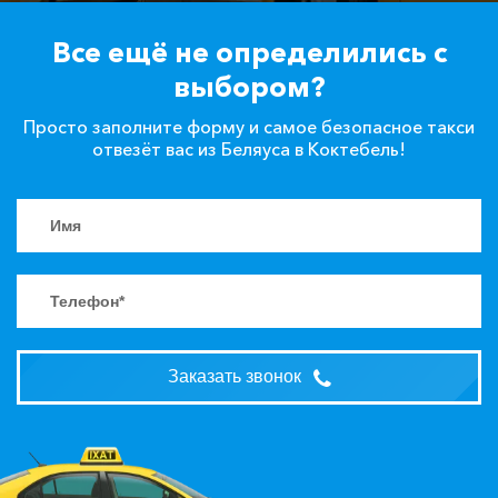
Все ещё не определились с
выбором?
Просто заполните форму и самое безопасное такси
отвезёт вас из Беляуса в Коктебель!
Заказать звонок