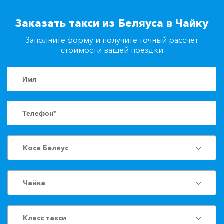
+7(861)217-90-04
Заказать такси из Беляуса в Чайку
Заполните форму и получите точный рассчет
Заказать такси
стоимости вашей поездки
Коса Беляус
Чайка
Класс такси