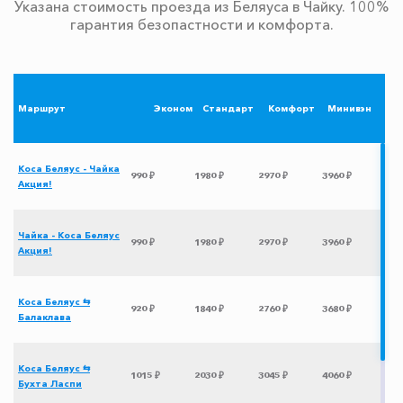
Указана стоимость проезда из Беляуса в Чайку. 100%
гарантия безопастности и комфорта.
Маршрут
Эконом
Стандарт
Комфорт
Минивэн
Коса Беляус - Чайка
990 ₽
1980 ₽
2970 ₽
3960 ₽
Акция!
Чайка - Коса Беляус
990 ₽
1980 ₽
2970 ₽
3960 ₽
Акция!
Коса Беляус ⇆
920 ₽
1840 ₽
2760 ₽
3680 ₽
Балаклава
Коса Беляус ⇆
1015 ₽
2030 ₽
3045 ₽
4060 ₽
Бухта Ласпи