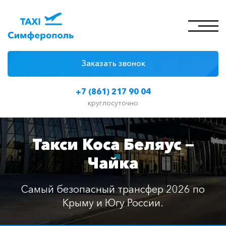
Заказать звонок
4 причины
+7 (861) 217 90 04
Цены на такси
круглосуточно
Классы автомобилей
Такси Коса Беляус —
Отзывы
Чайка
Контакты
Самый безопасный трансфер 2026 по
Крыму и Югу России.