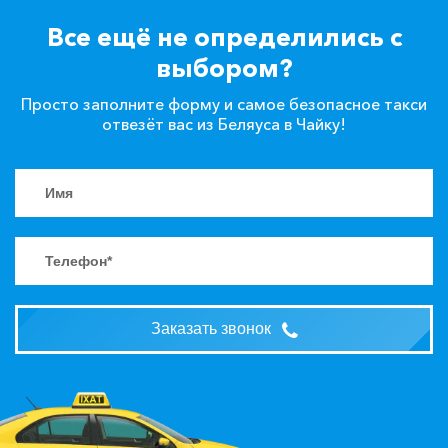
Все ещё не определились с
выбором?
Просто заполните форму и самое безопасное такси
отвезёт вас из Беляуса в Чайку!
Заказать звонок