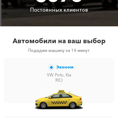
Аренда автомобиля
3800 ₽
4700 ₽
6300 ₽
6100 ₽
с водителем
Постоянных клиентов
Цены по акции ограничены количеством свободных
автомобилей в г Чайка. Точную цену вам сообщит
менеджер при заказе.
Автомобили на ваш выбор
Подадим машину за 14 минут
Эконом
VW Polo, Kia
RIO